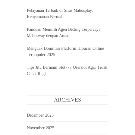
Pelayanan Terbaik di Situs Mabosplay:
Kenyamanan Bermain
Panduan Memilih Agen Betting Terpercaya
Mabosway dengan Aman
Menguak Dominasi Platform Hiburan Online
Terpopuler 2025
Tips Jitu Bermain Slot777 Userslot Agar Tidak
Cepat Rugi
ARCHIVES
December 2025
November 2025