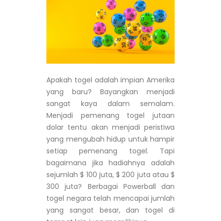
Apakah togel adalah impian Amerika
yang baru? Bayangkan menjadi
sangat kaya dalam semalam.
Menjadi pemenang togel jutaan
dolar tentu akan menjadi peristiwa
yang mengubah hidup untuk hampir
setiap pemenang togel. Tapi
bagaimana jika hadiahnya adalah
sejumlah $ 100 juta, $ 200 juta atau $
300 juta? Berbagai Powerball dan
togel negara telah mencapai jumlah
yang sangat besar, dan togel di