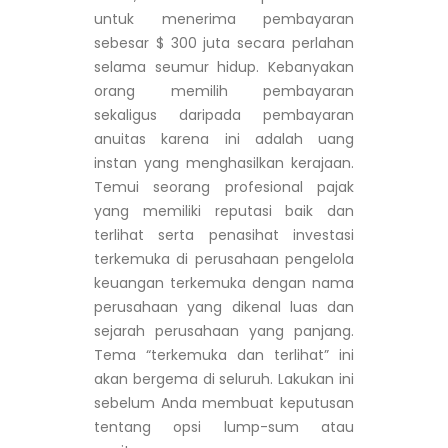
untuk menerima pembayaran
sebesar $ 300 juta secara perlahan
selama seumur hidup. Kebanyakan
orang memilih pembayaran
sekaligus daripada pembayaran
anuitas karena ini adalah uang
instan yang menghasilkan kerajaan.
Temui seorang profesional pajak
yang memiliki reputasi baik dan
terlihat serta penasihat investasi
terkemuka di perusahaan pengelola
keuangan terkemuka dengan nama
perusahaan yang dikenal luas dan
sejarah perusahaan yang panjang.
Tema “terkemuka dan terlihat” ini
akan bergema di seluruh. Lakukan ini
sebelum Anda membuat keputusan
tentang opsi lump-sum atau