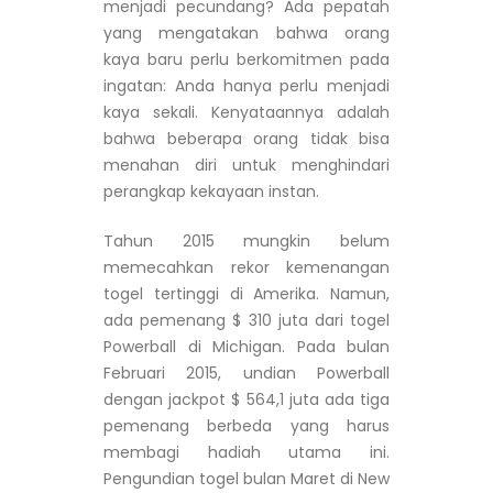
menjadi pecundang? Ada pepatah
yang mengatakan bahwa orang
kaya baru perlu berkomitmen pada
ingatan: Anda hanya perlu menjadi
kaya sekali. Kenyataannya adalah
bahwa beberapa orang tidak bisa
menahan diri untuk menghindari
perangkap kekayaan instan.
Tahun 2015 mungkin belum
memecahkan rekor kemenangan
togel tertinggi di Amerika. Namun,
ada pemenang $ 310 juta dari togel
Powerball di Michigan. Pada bulan
Februari 2015, undian Powerball
dengan jackpot $ 564,1 juta ada tiga
pemenang berbeda yang harus
membagi hadiah utama ini.
Pengundian togel bulan Maret di New