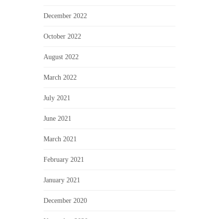
December 2022
October 2022
August 2022
March 2022
July 2021
June 2021
March 2021
February 2021
January 2021
December 2020