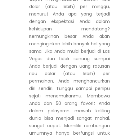
dolar (atau lebih) per minggu,
menurut Anda apa yang terjadi
dengan ekspektasi Anda dalam
kehidupan mendatang?
Kemungkinan besar Anda akan
menginginkan lebih banyak hal yang
sama. Jika Anda mulai berjudi di Las
Vegas dan tidak senang sampai
Anda berjudi dengan uang ratusan
ribu dolar (atau lebih) per
permainan, Anda menghancurkan
diri sendiri. Tunggu sampai penipu
sejati menemukanmu. Membawa
Anda dan 50 orang favorit Anda
dalam pelayaran mewah keliling
dunia bisa menjadi sangat mahal,
sangat cepat. Memiliki rombongan
umumnya hanya berfungsi untuk