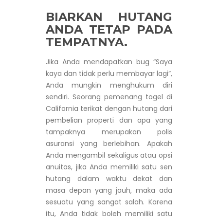
BIARKAN HUTANG
ANDA TETAP PADA
TEMPATNYA.
Jika Anda mendapatkan bug “Saya
kaya dan tidak perlu membayar lagi”,
Anda mungkin menghukum diri
sendiri. Seorang pemenang togel di
California terikat dengan hutang dari
pembelian properti dan apa yang
tampaknya merupakan polis
asuransi yang berlebihan. Apakah
Anda mengambil sekaligus atau opsi
anuitas, jika Anda memiliki satu sen
hutang dalam waktu dekat dan
masa depan yang jauh, maka ada
sesuatu yang sangat salah. Karena
itu, Anda tidak boleh memiliki satu