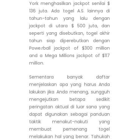
York menghasilkan jackpot senilai $
136 juta. Ada togel A.S. lainnya di
tahun-tahun yang lalu dengan
jackpot di utara $ 500 juta, dan
seperti yang disebutkan, togel akhir
tahun siap diperebutkan dengan
Powe.rball jackpot of $300 million
and a Mega Millions jackpot of $117
million.
Sementara banyak daftar
menjelaskan apa yang harus Anda
lakukan jika Anda menang, sungguh
mengejutkan betapa sedikit
peringatan aktual di luar sana yang
dapat digunakan sebagai panduan
taktik menakut-nakuti yang
membuat pemenang togel
melakukan hal yang benar. Tahukah