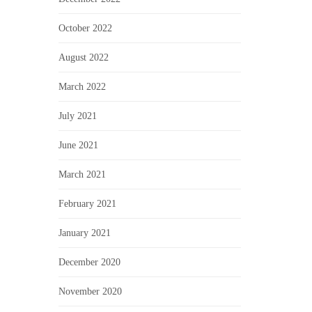
October 2022
August 2022
March 2022
July 2021
June 2021
March 2021
February 2021
January 2021
December 2020
November 2020