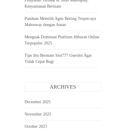
Pelayanan Terbaik di Situs Mabosplay:
Kenyamanan Bermain
Panduan Memilih Agen Betting Terpercaya
Mabosway dengan Aman
Menguak Dominasi Platform Hiburan Online
Terpopuler 2025
Tips Jitu Bermain Slot777 Userslot Agar
Tidak Cepat Rugi
ARCHIVES
December 2025
November 2025
October 2025