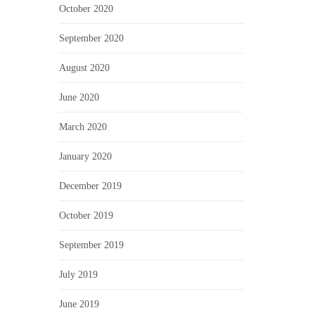
October 2020
September 2020
August 2020
June 2020
March 2020
January 2020
December 2019
October 2019
September 2019
July 2019
June 2019