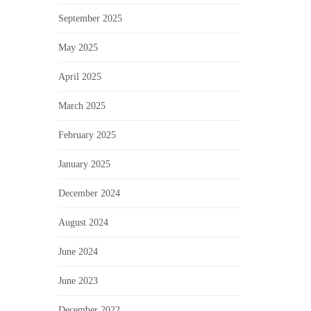
September 2025
May 2025
April 2025
March 2025
February 2025
January 2025
December 2024
August 2024
June 2024
June 2023
December 2022