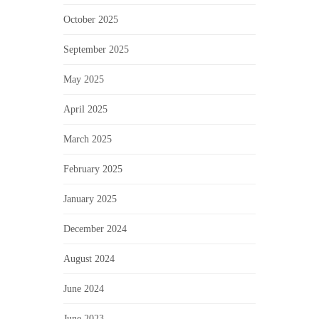
October 2025
September 2025
May 2025
April 2025
March 2025
February 2025
January 2025
December 2024
August 2024
June 2024
June 2023