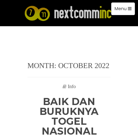
Toggle
Menu
navigation
Daftar Situs Togel Terpercaya
Skip
to
content
MONTH:
OCTOBER 2022
Info
BAIK DAN
BURUKNYA
TOGEL
NASIONAL