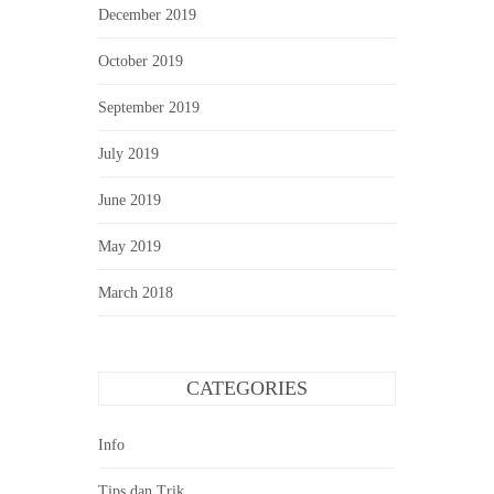
December 2019
October 2019
September 2019
July 2019
June 2019
May 2019
March 2018
CATEGORIES
Info
Tips dan Trik