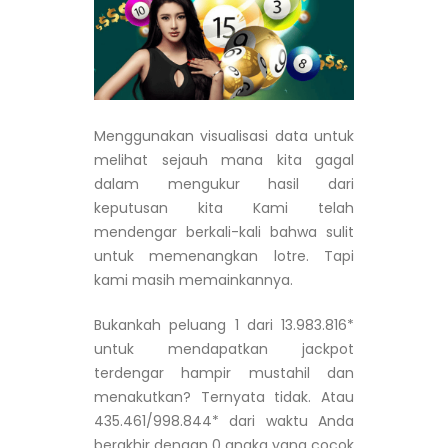
Menggunakan visualisasi data untuk
melihat sejauh mana kita gagal
dalam mengukur hasil dari
keputusan kita Kami telah
mendengar berkali-kali bahwa sulit
untuk memenangkan lotre. Tapi
kami masih memainkannya.
Bukankah peluang 1 dari 13.983.816*
untuk mendapatkan jackpot
terdengar hampir mustahil dan
menakutkan? Ternyata tidak. Atau
435.461/998.844* dari waktu Anda
berakhir dengan 0 angka yang cocok