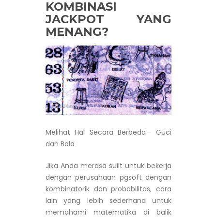
KOMBINASI
JACKPOT YANG
MENANG?
Melihat Hal Secara Berbeda— Guci
dan Bola
Jika Anda merasa sulit untuk bekerja
dengan perusahaan pgsoft dengan
kombinatorik dan probabilitas, cara
lain yang lebih sederhana untuk
memahami matematika di balik