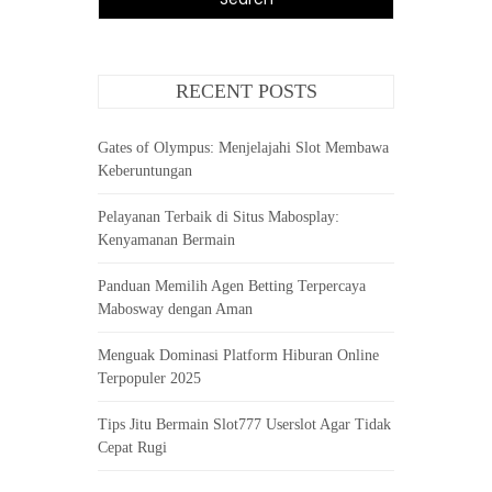
RECENT POSTS
Gates of Olympus: Menjelajahi Slot Membawa
Keberuntungan
Pelayanan Terbaik di Situs Mabosplay:
Kenyamanan Bermain
Panduan Memilih Agen Betting Terpercaya
Mabosway dengan Aman
Menguak Dominasi Platform Hiburan Online
Terpopuler 2025
Tips Jitu Bermain Slot777 Userslot Agar Tidak
Cepat Rugi