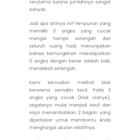
terutama karena jumlahnya sangat
banyak.
Jadi apa artinya ini? Himpunan yang
memiliki 0 angka yang cocok
mengisi hampir setengah dari
seluruh ruang hasil, menunjukkan
bahwa kemungkinan mendapatkan
0 angka dengan benar adalah baik,
mendekati setengah.
Kami kemudian melihat blok
berwarna semakin kecil. Pada 3
angka yang cocok (blok oranye),
segalanya mulai menjadi kecil dan
saya menambahkan 2 bagian yang
diperbesar untuk membantu Anda
menghargai ukuran relatifnya.