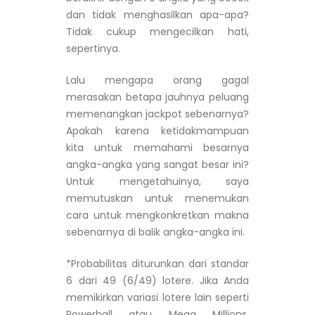
dan tidak menghasilkan apa-apa?
Tidak cukup mengecilkan hati,
sepertinya.
Lalu mengapa orang gagal
merasakan betapa jauhnya peluang
memenangkan jackpot sebenarnya?
Apakah karena ketidakmampuan
kita untuk memahami besarnya
angka-angka yang sangat besar ini?
Untuk mengetahuinya, saya
memutuskan untuk menemukan
cara untuk mengkonkretkan makna
sebenarnya di balik angka-angka ini.
*Probabilitas diturunkan dari standar
6 dari 49 (6/49) lotere. Jika Anda
memikirkan variasi lotere lain seperti
Powerball atau Mega Millions,