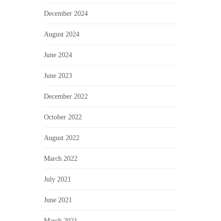
December 2024
August 2024
June 2024
June 2023
December 2022
October 2022
August 2022
March 2022
July 2021
June 2021
March 2021