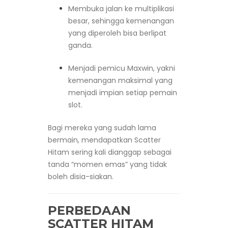
Membuka jalan ke multiplikasi
besar, sehingga kemenangan
yang diperoleh bisa berlipat
ganda.
Menjadi pemicu Maxwin, yakni
kemenangan maksimal yang
menjadi impian setiap pemain
slot.
Bagi mereka yang sudah lama
bermain, mendapatkan Scatter
Hitam sering kali dianggap sebagai
tanda “momen emas” yang tidak
boleh disia-siakan.
PERBEDAAN
SCATTER HITAM