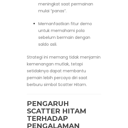
meningkat saat permainan
mulai “panas”.
Memanfaatkan fitur demo
untuk memahami pola
sebelum bermain dengan
saldo asli.
Strategi ini memang tidak menjamin
kemenangan mutlak, tetapi
setidaknya dapat membantu
pemain lebih percaya diri saat
berburu simbol Scatter Hitam.
PENGARUH
SCATTER HITAM
TERHADAP
PENGALAMAN