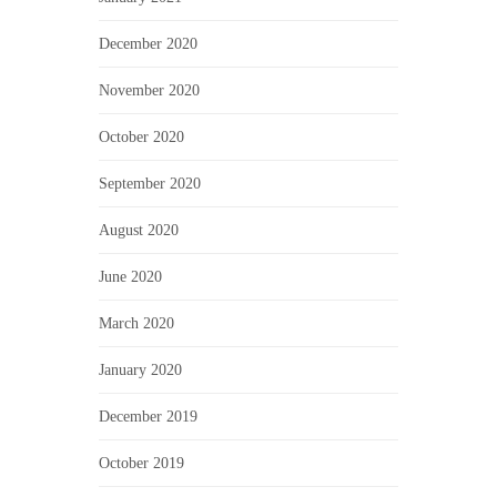
December 2020
November 2020
October 2020
September 2020
August 2020
June 2020
March 2020
January 2020
December 2019
October 2019