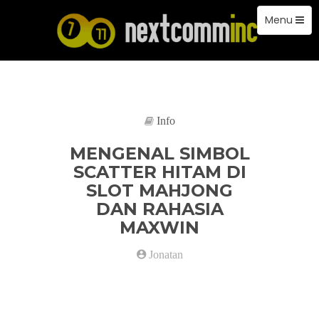
Toggle
Menu
navigation
Daftar Situs Togel Terpercaya
Skip
to
content
Info
MENGENAL SIMBOL
SCATTER HITAM DI
SLOT MAHJONG
DAN RAHASIA
MAXWIN
Jonatan