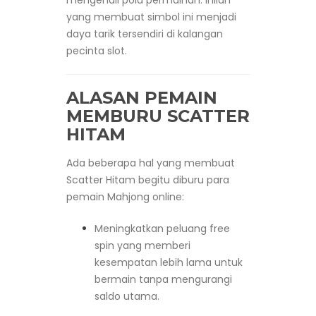
mengenali pola permainan. Inilah
yang membuat simbol ini menjadi
daya tarik tersendiri di kalangan
pecinta slot.
ALASAN PEMAIN
MEMBURU SCATTER
HITAM
Ada beberapa hal yang membuat
Scatter Hitam begitu diburu para
pemain Mahjong online:
Meningkatkan peluang free
spin yang memberi
kesempatan lebih lama untuk
bermain tanpa mengurangi
saldo utama.