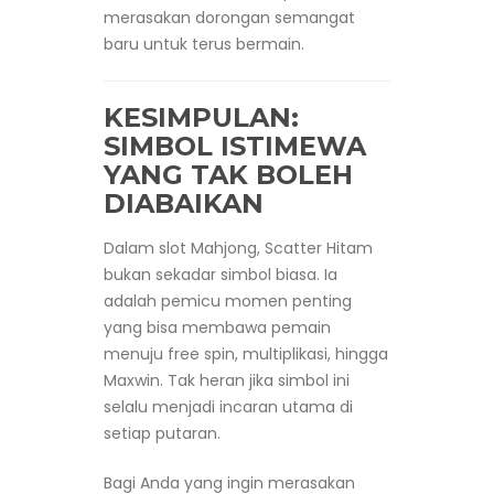
merasakan dorongan semangat
baru untuk terus bermain.
KESIMPULAN:
SIMBOL ISTIMEWA
YANG TAK BOLEH
DIABAIKAN
Dalam slot Mahjong, Scatter Hitam
bukan sekadar simbol biasa. Ia
adalah pemicu momen penting
yang bisa membawa pemain
menuju free spin, multiplikasi, hingga
Maxwin. Tak heran jika simbol ini
selalu menjadi incaran utama di
setiap putaran.
Bagi Anda yang ingin merasakan