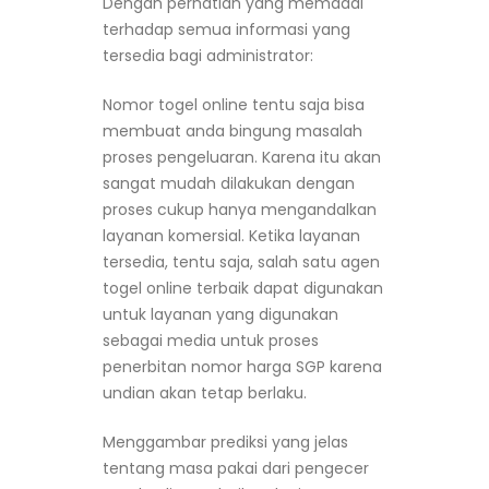
Dengan perhatian yang memadai
terhadap semua informasi yang
tersedia bagi administrator:
Nomor togel online tentu saja bisa
membuat anda bingung masalah
proses pengeluaran. Karena itu akan
sangat mudah dilakukan dengan
proses cukup hanya mengandalkan
layanan komersial. Ketika layanan
tersedia, tentu saja, salah satu agen
togel online terbaik dapat digunakan
untuk layanan yang digunakan
sebagai media untuk proses
penerbitan nomor harga SGP karena
undian akan tetap berlaku.
Menggambar prediksi yang jelas
tentang masa pakai dari pengecer