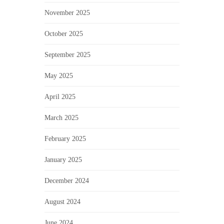
November 2025
October 2025
September 2025
May 2025
April 2025
March 2025
February 2025
January 2025
December 2024
August 2024
June 2024