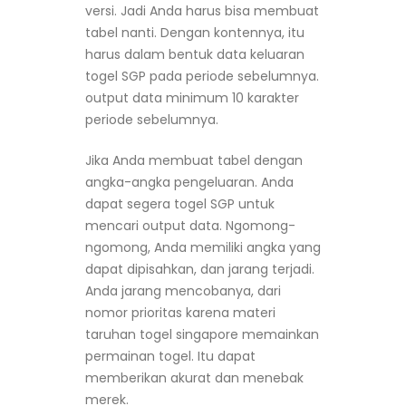
versi. Jadi Anda harus bisa membuat
tabel nanti. Dengan kontennya, itu
harus dalam bentuk data keluaran
togel SGP pada periode sebelumnya.
output data minimum 10 karakter
periode sebelumnya.
Jika Anda membuat tabel dengan
angka-angka pengeluaran. Anda
dapat segera togel SGP untuk
mencari output data. Ngomong-
ngomong, Anda memiliki angka yang
dapat dipisahkan, dan jarang terjadi.
Anda jarang mencobanya, dari
nomor prioritas karena materi
taruhan togel singapore memainkan
permainan togel. Itu dapat
memberikan akurat dan menebak
merek.